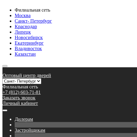
Филиальная сеть
Москва
Санкт- Петербург
Краснодар
Липецк
Новосибирск
Екатеринбург
Владивосток
Казахстан
Оптовый центр дверей
Филиальная сеть
+7 (812) 603-71-81
Заказать звонок
Личный кабинет
Дилерам
Застройщикам